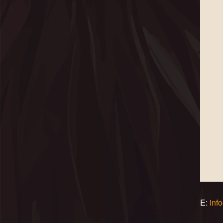
E:
inf