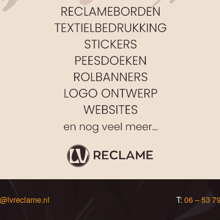
o@lvreclame.nl
T:
06 – 53 7