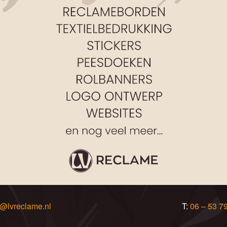
o@lvreclame.nl
T:
06 – 53 7