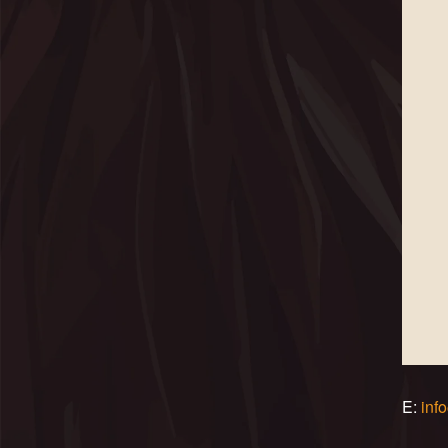
E:
inf